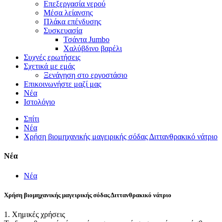
Επεξεργασία νερού
Μέσα λείανσης
Πλάκα επένδυσης
Συσκευασία
Τσάντα Jumbo
Χαλύβδινο βαρέλι
Συχνές ερωτήσεις
Σχετικά με εμάς
Ξενάγηση στο εργοστάσιο
Επικοινωνήστε μαζί μας
Νέα
Ιστολόγιο
Σπίτι
Νέα
Χρήση βιομηχανικής μαγειρικής σόδας Διττανθρακικό νάτριο
Νέα
Νέα
Χρήση βιομηχανικής μαγειρικής σόδας Διττανθρακικό νάτριο
1. Χημικές χρήσεις