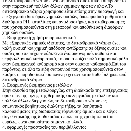
Το διττανθρακικό νάτριο είναι σημαντικό συστατικό και πρόσθετο
στην παρασκευή πολλών άλλων χημικών πρώτων υλών.Το
διττανθρακικό νάτριο χρησιμοποιείται επίσης στην παραγωγή και
επεξεργασία διαφόρων χημικών ουσιών, όπως φυσικά ρυθμιστικά
διαλύματα PH, καταλύτες και αντιδραστήρια, και σταθεροποιητές
που χρησιμοποιούνται στη μεταφορά και αποθήκευση διαφόρων
χημικών ουσιών.
2. Βιομηχανική χρήση απορρυπαντικού
Με εξαιρετικές χημικές ιδιότητες, το διττανθρακικό νάτριο έχει
καλή φυσική και χημική απόδοση αντίδρασης σε όξινες ουσίες και
ουσίες που περιέχουν λάδι.Είναι ένα οικονομικό, καθαρό και
περιβαλλοντικό καθαριστικό, το οποίο παίζει πολύ σημαντικό ρόλο
στον βιομηχανικό καθαρισμό και στον οικιακό καθαρισμό.Επί του
παρόντος, σε όλα τα είδη σαπουνιού που χρησιμοποιούνται στον
κόσμο, η παραδοσιακή σαπωνίνη έχει αντικατασταθεί πλήρως από
διττανθρακικό νάτριο.
3. Εφαρμογές βιομηχανίας μετάλλων
Στην αλυσίδα της μεταλλουργίας, στη διαδικασία της επεξεργασίας
ορυκτών, της τήξης, της θερμικής επεξεργασίας μετάλλων και
πολλών άλλων διεργασιών, το διττανθρακικό νάτριο ως
σημαντικός βοηθητικός διαλύτης τήξης, τα βοηθητικά
καλουπώματος της διαδικασίας τόρνευσης άμμου και ο λόγος
συγκέντρωσης της διαδικασίας επίπλευσης χρησιμοποιείται
ευρέως, είναι απαραίτητο σημαντικό υλικό.
4, εφαρμογές προστασίας του περιβάλλοντος