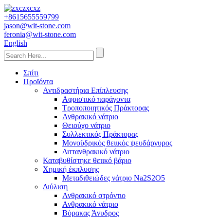
+8615655559799
jason@wit-stone.com
feronia@wit-stone.com
English
Σπίτι
Προϊόντα
Αντιδραστήρια Επίπλευσης
Αφριστικό παράγοντα
Τροποποιητικός Πράκτορας
Ανθρακικό νάτριο
Θειούχο νάτριο
Συλλεκτικός Πράκτορας
Μονοϋδρικός θειικός ψευδάργυρος
Διττανθρακικό νάτριο
Καταβυθίστηκε θειικό βάριο
Χημική έκπλυσης
Μεταδιθειώδες νάτριο Na2S2O5
Διύλιση
Ανθρακικό στρόντιο
Ανθρακικό νάτριο
Βόρακας Άνυδρος