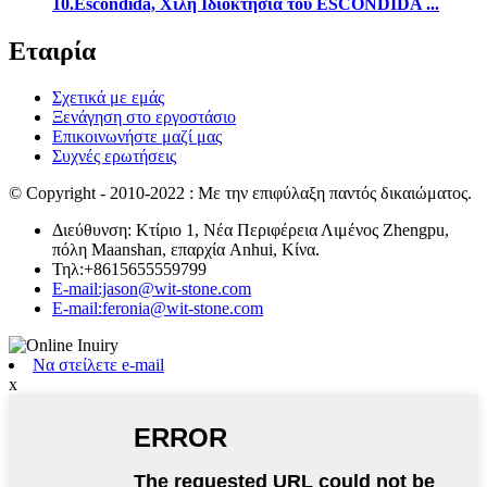
10.Escondida, Χιλή Ιδιοκτησία του ESCONDIDA ...
Εταιρία
Σχετικά με εμάς
Ξενάγηση στο εργοστάσιο
Επικοινωνήστε μαζί μας
Συχνές ερωτήσεις
© Copyright - 2010-2022 : Με την επιφύλαξη παντός δικαιώματος.
Διεύθυνση: Κτίριο 1, Νέα Περιφέρεια Λιμένος Zhengpu,
πόλη Maanshan, επαρχία Anhui, Κίνα.
Τηλ:+8615655559799
E-mail:jason@wit-stone.com
E-mail:feronia@wit-stone.com
Να στείλετε e-mail
x