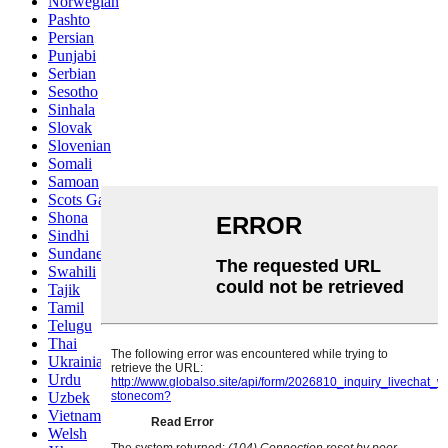
Norwegian
Pashto
Persian
Punjabi
Serbian
Sesotho
Sinhala
Slovak
Slovenian
Somali
Samoan
Scots Gaelic
Shona
Sindhi
Sundanese
Swahili
Tajik
Tamil
Telugu
Thai
Ukrainian
Urdu
Uzbek
Vietnamese
Welsh