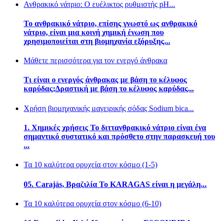
Ανθρακικό νάτριο: Ο ευέλικτος ρυθμιστής pH...
Το ανθρακικό νάτριο, επίσης γνωστό ως ανθρακικό
νάτριο, είναι μια κοινή χημική ένωση που
χρησιμοποιείται στη βιομηχανία εξόρυξης...
Μάθετε περισσότερα για τον ενεργό άνθρακα
Τι είναι ο ενεργός άνθρακας με βάση το κέλυφος
καρύδας;Δραστική με βάση το κέλυφος καρύδας...
Χρήση βιομηχανικής μαγειρικής σόδας Sodium bica...
1. Χημικές χρήσεις Το διττανθρακικό νάτριο είναι ένα
σημαντικό συστατικό και πρόσθετο στην παρασκευή του
...
Τα 10 καλύτερα ορυχεία στον κόσμο (1-5)
05. Carajás, Βραζιλία Το KARAGAS είναι η μεγάλη...
Τα 10 καλύτερα ορυχεία στον κόσμο (6-10)