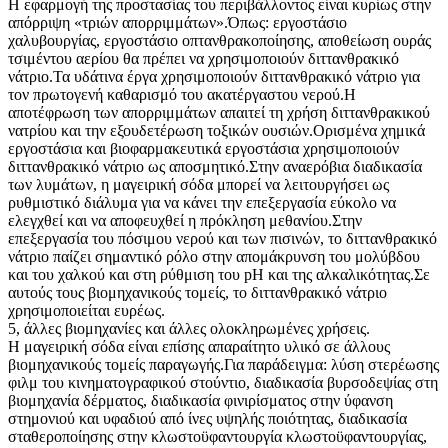
Η εφαρμογή της προστασίας του περιβάλλοντος είναι κυρίως στην
απόρριψη «τριών απορριμμάτων».Όπως: εργοστάσιο
χαλυβουργίας, εργοστάσιο οπτανθρακοποίησης, αποθείωση ουράς
τσιμέντου αερίου θα πρέπει να χρησιμοποιούν διττανθρακικό
νάτριο.Τα υδάτινα έργα χρησιμοποιούν διττανθρακικό νάτριο για
τον πρωτογενή καθαρισμό του ακατέργαστου νερού.Η
αποτέφρωση των απορριμμάτων απαιτεί τη χρήση διττανθρακικού
νατρίου και την εξουδετέρωση τοξικών ουσιών.Ορισμένα χημικά
εργοστάσια και βιοφαρμακευτικά εργοστάσια χρησιμοποιούν
διττανθρακικό νάτριο ως αποσμητικό.Στην αναερόβια διαδικασία
των λυμάτων, η μαγειρική σόδα μπορεί να λειτουργήσει ως
ρυθμιστικό διάλυμα για να κάνει την επεξεργασία εύκολο να
ελεγχθεί και να αποφευχθεί η πρόκληση μεθανίου.Στην
επεξεργασία του πόσιμου νερού και των πισινών, το διττανθρακικό
νάτριο παίζει σημαντικό ρόλο στην απομάκρυνση του μολύβδου
και του χαλκού και στη ρύθμιση του pH και της αλκαλικότητας.Σε
αυτούς τους βιομηχανικούς τομείς, το διττανθρακικό νάτριο
χρησιμοποιείται ευρέως.
5, άλλες βιομηχανίες και άλλες ολοκληρωμένες χρήσεις.
Η μαγειρική σόδα είναι επίσης απαραίτητο υλικό σε άλλους
βιομηχανικούς τομείς παραγωγής.Για παράδειγμα: λύση στερέωσης
φιλμ του κινηματογραφικού στούντιο, διαδικασία βυρσοδεψίας στη
βιομηχανία δέρματος, διαδικασία φινιρίσματος στην ύφανση
στημονιού και υφαδιού από ίνες υψηλής ποιότητας, διαδικασία
σταθεροποίησης στην κλωστοϋφαντουργία κλωστοϋφαντουργίας,